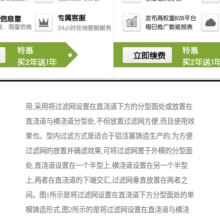
过滤网的设置与所选择的过滤方式密切相关,取决于铸件
以及铸造工艺的设计。由于发动机活塞为铝合金圆柱形
零件,采用金属型铸造,给过滤网的设置带来了许多不便。
可以将过滤网放置在直浇道与横浇道分型处或放置在横
浇道与内浇道的分型处,也可将过滤网放置在直浇道中或
放置在直浇道下方的分型面处。经过多种方案的反复试
用,采用将过滤网设置在直浇道下方的分型面处或放置在
直浇道与横浇道分型处,不但放置过滤网方便,而且使用效
果也。型内过滤方式是适合于铝活塞铸造生产的,为方便
过滤网的放置并确滤效果,可将过滤网置于外模的分型面
处,直浇道设置在一个半型上,横浇道设置在另一个半型
上,两者在直浇道的下端交汇,过滤网垂直放置在两者之
间。图1所示是将过滤网设置在直浇道下方分型面处的单
模铸造形式,图2所示的是将过滤网设置在直浇道与横浇