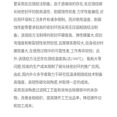
要采用反应烧结法制备；由于游离硅的存在,反应烧结碳
化硅密封环的耐高温性、耐腐蚀性较差,力学性能偏低,对
应用环境和工况条件有诸多限制。而对使用温度、耐腐
蚀性能等要求较高的密封环则采用无压固相烧结法制
备；该烧结方法制得的密封环硬度高、弹性模量大,但抗
弯强度和断裂韧性依然较低,且摩擦系数较大,自身组对时
磨损量大,在使用过程中的可靠性差,工作寿命较短；此
外,该烧结方法还存在烧结温度高(达2300℃)、能耗大等
问题,较高的生产成本限制了碳化硅密封环的推广应用。
由此,国内外众多学者致力于研究低温液相烧结技术制备
高强度、高韧性碳化硅陶瓷,并取得一定的成效。
采用泡沫陶瓷过滤网工艺能有效地去除铸铁中的夹杂
物，改善金相组织，提高铸件工艺出品率，降低铸件切
削加工成本；