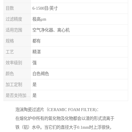
目数
6-1500目/英寸
过滤精度
极高μm
适用范围
空气净化器、离心机
规格
都有
工艺
精湛
效率级别
强
颜色
白色褐色
加工定制
是
是否支持加工定制
是
泡沫陶瓷过滤片（CERAMIC FOAM FILTER)：
在熔化炉中所有的氧化物及化物都会以渣的形式流离于
铁（铝）水中。当它们的直径大于0.1mm时上浮很快，