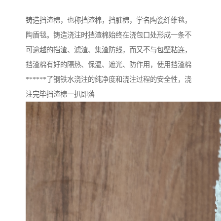
铸造挡渣棉，也称挡渣棉，挡脏棉，学名陶瓷纤维毯，
陶盾毯。铸造浇注时挡渣棉始终在浇包口处形成一条不
可逾越的挡渣、滤渣、集渣防线，而又不与包壁粘连，
挡渣棉有好的隔热、保温、遮光、防作用，使用挡渣棉
******了钢铁水浇注的纯净度和浇注过程的安全性，浇
注完毕挡渣棉一扒即落