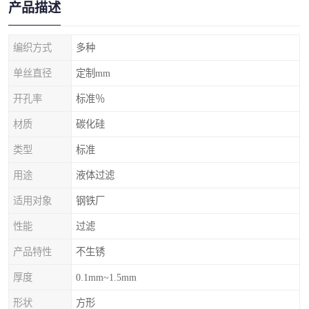
产品描述
编织方式
多种
单丝直径
定制mm
开孔率
标准％
材质
碳化硅
类型
标准
用途
液体过滤
适用对象
钢铁厂
性能
过滤
产品特性
不生锈
厚度
0.1mm~1.5mm
形状
方形