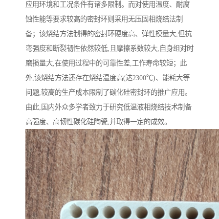
应用环境和工况条件有诸多限制。而对使用温度、耐腐
蚀性能等要求较高的密封环则采用无压固相烧结法制
备；该烧结方法制得的密封环硬度高、弹性模量大,但抗
弯强度和断裂韧性依然较低,且摩擦系数较大,自身组对时
磨损量大,在使用过程中的可靠性差,工作寿命较短；此
外,该烧结方法还存在烧结温度高(达2300℃)、能耗大等
问题,较高的生产成本限制了碳化硅密封环的推广应用。
由此,国内外众多学者致力于研究低温液相烧结技术制备
高强度、高韧性碳化硅陶瓷,并取得一定的成效。