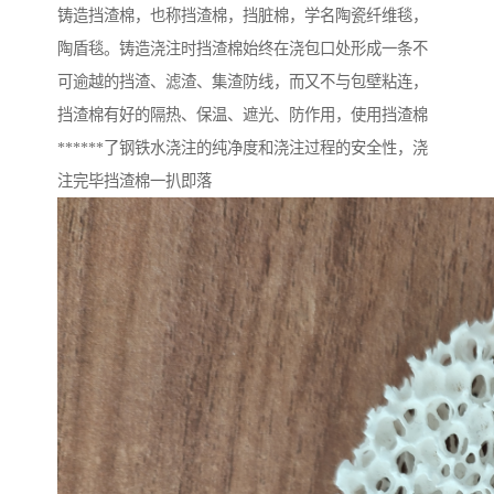
铸造挡渣棉，也称挡渣棉，挡脏棉，学名陶瓷纤维毯，
陶盾毯。铸造浇注时挡渣棉始终在浇包口处形成一条不
可逾越的挡渣、滤渣、集渣防线，而又不与包壁粘连，
挡渣棉有好的隔热、保温、遮光、防作用，使用挡渣棉
******了钢铁水浇注的纯净度和浇注过程的安全性，浇
注完毕挡渣棉一扒即落