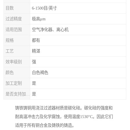
目数
6-1500目/英寸
过滤精度
极高μm
适用范围
空气净化器、离心机
规格
都有
工艺
精湛
效率级别
强
颜色
白色褐色
加工定制
是
是否支持加工定制
是
铸铁铸铜用浇注过滤器材质是碳化硅。碳化硅的强度和
耐高温冲击力及化学腐蚀，使用温度1530°C。因此它们
适用于所有铜合金及铸铁的铸造。