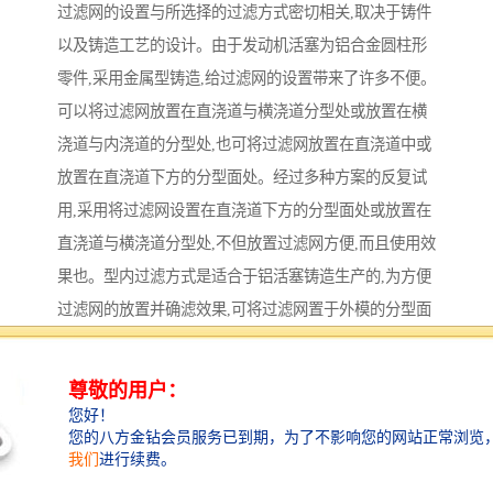
过滤网的设置与所选择的过滤方式密切相关,取决于铸件
以及铸造工艺的设计。由于发动机活塞为铝合金圆柱形
零件,采用金属型铸造,给过滤网的设置带来了许多不便。
可以将过滤网放置在直浇道与横浇道分型处或放置在横
浇道与内浇道的分型处,也可将过滤网放置在直浇道中或
放置在直浇道下方的分型面处。经过多种方案的反复试
用,采用将过滤网设置在直浇道下方的分型面处或放置在
直浇道与横浇道分型处,不但放置过滤网方便,而且使用效
果也。型内过滤方式是适合于铝活塞铸造生产的,为方便
过滤网的放置并确滤效果,可将过滤网置于外模的分型面
处,直浇道设置在一个半型上,横浇道设置在另一个半型
上,两者在直浇道的下端交汇,过滤网垂直放置在两者之
间。图1所示是将过滤网设置在直浇道下方分型面处的单
模铸造形式,图2所示的是将过滤网设置在直浇道与横浇
道分型处的1模2件铸造形式。