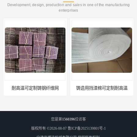
Development, design, production and sales in one of the manufacturing
enterprises
铸钢纤维网
铸造用挡渣棉可定制耐高温
您是第
1560396
位访客
版权所有 ©2026-08-07
鲁ICP备2025139801号-1