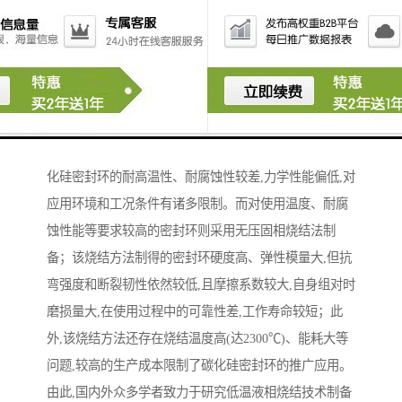
碳化硅陶瓷具有比重小、硬度高、比强度高、耐磨、耐
腐蚀、耐高温、抗热震性能良好等特点,被誉为第四代机
械密封材料,广泛用于各类特殊工况条件下工业设备和装
置的机械密封。目前,工业化生产的碳化硅陶瓷密封环主
要采用反应烧结法制备；由于游离硅的存在,反应烧结碳
化硅密封环的耐高温性、耐腐蚀性较差,力学性能偏低,对
应用环境和工况条件有诸多限制。而对使用温度、耐腐
蚀性能等要求较高的密封环则采用无压固相烧结法制
备；该烧结方法制得的密封环硬度高、弹性模量大,但抗
弯强度和断裂韧性依然较低,且摩擦系数较大,自身组对时
磨损量大,在使用过程中的可靠性差,工作寿命较短；此
外,该烧结方法还存在烧结温度高(达2300℃)、能耗大等
问题,较高的生产成本限制了碳化硅密封环的推广应用。
由此,国内外众多学者致力于研究低温液相烧结技术制备