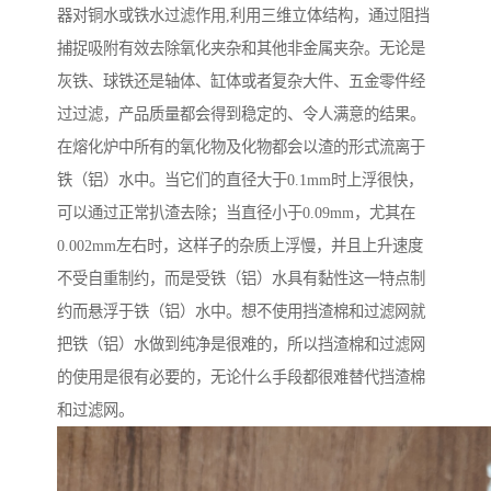
器对铜水或铁水过滤作用,利用三维立体结构，通过阻挡
捕捉吸附有效去除氧化夹杂和其他非金属夹杂。无论是
灰铁、球铁还是轴体、缸体或者复杂大件、五金零件经
过过滤，产品质量都会得到稳定的、令人满意的结果。
在熔化炉中所有的氧化物及化物都会以渣的形式流离于
铁（铝）水中。当它们的直径大于0.1mm时上浮很快，
可以通过正常扒渣去除；当直径小于0.09mm，尤其在
0.002mm左右时，这样子的杂质上浮慢，并且上升速度
不受自重制约，而是受铁（铝）水具有黏性这一特点制
约而悬浮于铁（铝）水中。想不使用挡渣棉和过滤网就
把铁（铝）水做到纯净是很难的，所以挡渣棉和过滤网
的使用是很有必要的，无论什么手段都很难替代挡渣棉
和过滤网。