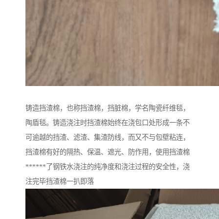
铸造挡渣棉，也称挡渣棉，挡脏棉，学名陶瓷纤维毯，
陶盾毯。铸造浇注时挡渣棉始终在浇包口处形成一条不
可逾越的挡渣、滤渣、集渣防线，而又不与包壁粘连，
挡渣棉有好的隔热、保温、遮光、防作用，使用挡渣棉
******了钢铁水浇注的纯净度和浇注过程的安全性，浇
注完毕挡渣棉一扒即落