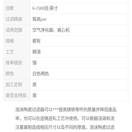
目数
6-1500目/英寸
过滤精度
极高μm
适用范围
空气净化器、离心机
规格
都有
工艺
精湛
效率级别
强
颜色
白色褐色
加工定制
是
是否支持加工定制
是
泡沫陶瓷过滤器可以***提高铸铁零件的质量并降低废品
率，也可以在连铸连轧工艺中使用，可以根据浇道和浇
注重量制造成相应尺寸以及不同的厚度。泡沫陶瓷过滤