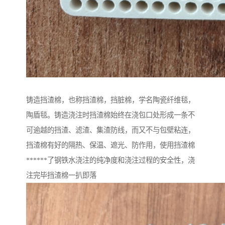
铸造挡渣棉，也称挡渣棉，挡脏棉，学名陶瓷纤维毯，
陶盾毯。铸造浇注时挡渣棉始终在浇包口处形成一条不
可逾越的挡渣、滤渣、集渣防线，而又不与包壁粘连，
挡渣棉有好的隔热、保温、遮光、防作用，使用挡渣棉
******了钢铁水浇注的纯净度和浇注过程的安全性，浇
注完毕挡渣棉一扒即落