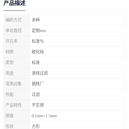
产品描述
编织方式
多种
单丝直径
定制mm
开孔率
标准％
材质
碳化硅
类型
标准
用途
液体过滤
适用对象
钢铁厂
性能
过滤
产品特性
不生锈
厚度
0.1mm~1.5mm
形状
方形