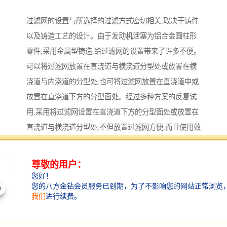
过滤网的设置与所选择的过滤方式密切相关,取决于铸件
以及铸造工艺的设计。由于发动机活塞为铝合金圆柱形
零件,采用金属型铸造,给过滤网的设置带来了许多不便。
可以将过滤网放置在直浇道与横浇道分型处或放置在横
浇道与内浇道的分型处,也可将过滤网放置在直浇道中或
放置在直浇道下方的分型面处。经过多种方案的反复试
用,采用将过滤网设置在直浇道下方的分型面处或放置在
直浇道与横浇道分型处,不但放置过滤网方便,而且使用效
果也。型内过滤方式是适合于铝活塞铸造生产的,为方便
过滤网的放置并确滤效果,可将过滤网置于外模的分型面
处,直浇道设置在一个半型上,横浇道设置在另一个半型
上,两者在直浇道的下端交汇,过滤网垂直放置在两者之
间。图1所示是将过滤网设置在直浇道下方分型面处的单
模铸造形式,图2所示的是将过滤网设置在直浇道与横浇