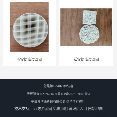
延安铸造过滤网
喀什铸造过滤网
您是第
1554871
位访客
版权所有 ©2026-08-06
鲁ICP备2025139801号-1
宁津县博涵机械有限公司
保留所有权利.
技术支持：
八方资源网
免责声明
管理员入口
网站地图