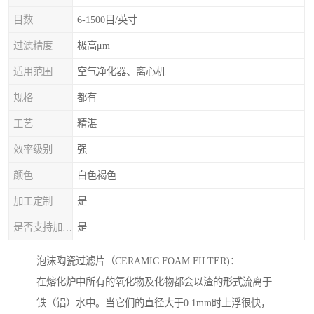
目数
6-1500目/英寸
过滤精度
极高μm
适用范围
空气净化器、离心机
规格
都有
工艺
精湛
效率级别
强
颜色
白色褐色
加工定制
是
是否支持加工定制
是
泡沫陶瓷过滤片（CERAMIC FOAM FILTER)：
在熔化炉中所有的氧化物及化物都会以渣的形式流离于
铁（铝）水中。当它们的直径大于0.1mm时上浮很快，