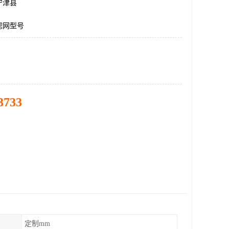
宁津县
滤网型号
3733
定制mm