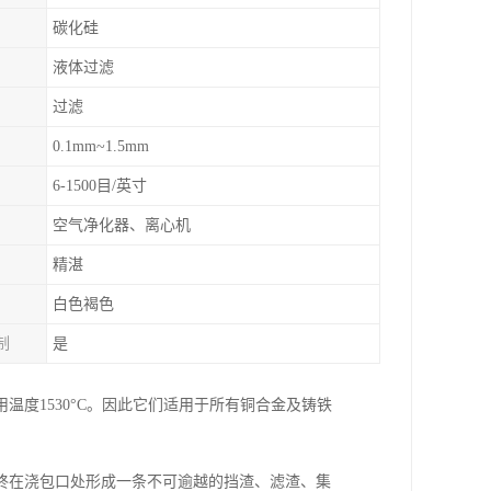
碳化硅
液体过滤
过滤
0.1mm~1.5mm
6-1500目/英寸
空气净化器、离心机
精湛
白色褐色
制
是
度1530°C。因此它们适用于所有铜合金及铸铁
终在浇包口处形成一条不可逾越的挡渣、滤渣、集