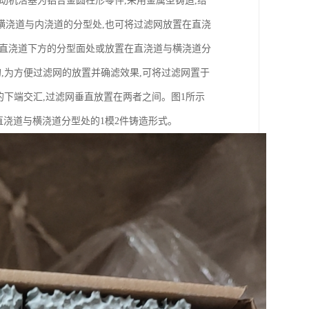
动机活塞为铝合金圆柱形零件,采用金属型铸造,给
横浇道与内浇道的分型处,也可将过滤网放置在直浇
在直浇道下方的分型面处或放置在直浇道与横浇道分
,为方便过滤网的放置并确滤效果,可将过滤网置于
的下端交汇,过滤网垂直放置在两者之间。图1所示
直浇道与横浇道分型处的1模2件铸造形式。