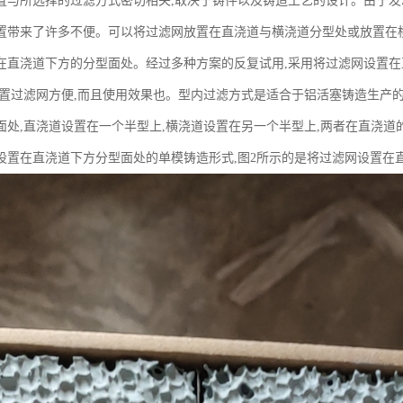
置与所选择的过滤方式密切相关,取决于铸件以及铸造工艺的设计。由于发
置带来了许多不便。可以将过滤网放置在直浇道与横浇道分型处或放置在
在直浇道下方的分型面处。经过多种方案的反复试用,采用将过滤网设置
放置过滤网方便,而且使用效果也。型内过滤方式是适合于铝活塞铸造生产的
面处,直浇道设置在一个半型上,横浇道设置在另一个半型上,两者在直浇道
设置在直浇道下方分型面处的单模铸造形式,图2所示的是将过滤网设置在