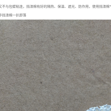
又不与包壁粘连，挡渣棉有好的隔热、保温、遮光、防作用，使用挡渣棉**
毕挡渣棉一扒即落