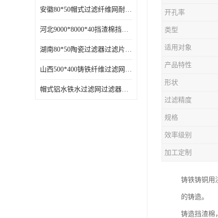
安徽80*50帽式过滤纤维网耐高温
开孔率
河北9000*8000*40挡渣棉挡渣效果好耐高温
类型
适用对象
湖南80*50陶瓷过滤器过滤片过滤网效果好耐高温
产品特性
山西500*400铸铁纤维过滤网方形网圆形网
形状
帽式铝水铁水过滤网过滤器耐高温
过滤精度
规格
效率级别
加工定制
铸铁铸铜用
的铸造。
铸造挡渣棉