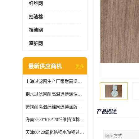
纤维网
挡渣棉
挡渣网
避脏网
最新供应商机
更多
上海过滤网生产厂家耐高温可定制供应及时
钢水过滤网耐高温选博涵性能稳定价格合适
铸铜耐高温纤维网选博涵牌质量稳定
产品描述
海南7200*610*20纤维挡渣棉耐高温
天津80*20氧化锆钢水陶瓷过滤器过滤效果明显
编织方式