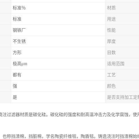
标准％
材质
标准
用途
钢铁厂
性能
不生锈
厚度
方形
目数
极高μm
适用范围
都有
工艺
强
颜色
是
是否支持加工定
浇注过滤器材质是碳化硅。碳化硅的强度和耐高温冲击力及化学腐蚀，使用温
，也称挡渣棉，挡脏棉，学名陶瓷纤维毯，陶盾毯。铸造浇注时挡渣棉始