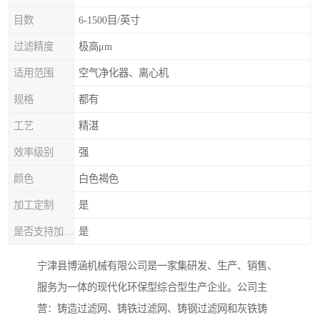
目数
6-1500目/英寸
过滤精度
极高μm
适用范围
空气净化器、离心机
规格
都有
工艺
精湛
效率级别
强
颜色
白色褐色
加工定制
是
是否支持加工定制
是
宁津县博涵机械有限公司是一家集研发、生产、销售、
服务为一体的现代化环保型综合型生产企业。公司主
营：铸造过滤网、铸铁过滤网、铸钢过滤网和灰铁铸