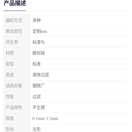
产品描述
编织方式
多种
单丝直径
定制mm
开孔率
标准％
材质
碳化硅
类型
标准
用途
液体过滤
适用对象
钢铁厂
性能
过滤
产品特性
不生锈
厚度
0.1mm~1.5mm
形状
方形