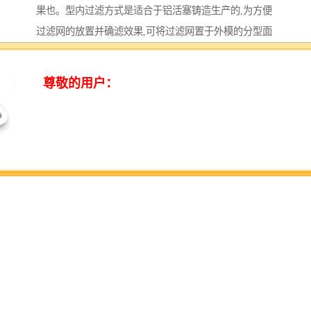
果也。型内过滤方式是适合于铝活塞铸造生产的,为方便
过滤网的放置并确滤效果,可将过滤网置于外模的分型面
处,直浇道设置在一个半型上,横浇道设置在另一个半型
上,两者在直浇道的下端交汇,过滤网垂直放置在两者之
间。图1所示是将过滤网设置在直浇道下方分型面处的单
模铸造形式,图2所示的是将过滤网设置在直浇道与横浇
道分型处的1模2件铸造形式。