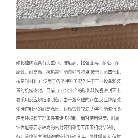
碳化硅陶瓷具有比重小、硬度高、比强度高、耐磨、耐
腐蚀、耐高温、抗热震性能良好等特点,被誉为第四代机
械密封材料,广泛用于各类特殊工况条件下工业设备和装
置的机械密封。目前,工业化生产的碳化硅陶瓷密封环主
要采用反应烧结法制备；由于游离硅的存在,反应烧结碳
化硅密封环的耐高温性、耐腐蚀性较差,力学性能偏低,对
应用环境和工况条件有诸多限制。而对使用温度、耐腐
蚀性能等要求较高的密封环则采用无压固相烧结法制
备；该烧结方法制得的密封环硬度高、弹性模量大,但抗