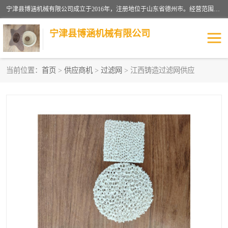
宁津县博涵机械有限公司成立于2016年，注册地位于山东省德州市。经营范围包括：机械设备研发、生产及销售，铸造用造型材料生产、销售，玻璃纤维及制品制造、销售，汽车零配件零售，机械零件、零部件加工，机械零件、零部件销售等；主要产品有：纤维过滤网,陶瓷过滤器,泡沫陶瓷过滤器,耐高温纤维过滤器,铸铁过滤器,铸铜过滤网,铸铝过滤网,铝轮毂过滤网,高效过滤网,高效陶瓷过滤网,高效纤维过滤网。
宁津县博涵机械有限公司
当前位置：
首页
>
供应商机
>
过滤网
> 江西铸造过滤网供应
过滤网
过滤器
纤维网
挡渣棉
挡渣网
避脏网