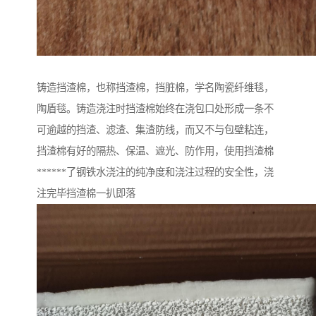
铸造挡渣棉，也称挡渣棉，挡脏棉，学名陶瓷纤维毯，
陶盾毯。铸造浇注时挡渣棉始终在浇包口处形成一条不
可逾越的挡渣、滤渣、集渣防线，而又不与包壁粘连，
挡渣棉有好的隔热、保温、遮光、防作用，使用挡渣棉
******了钢铁水浇注的纯净度和浇注过程的安全性，浇
注完毕挡渣棉一扒即落